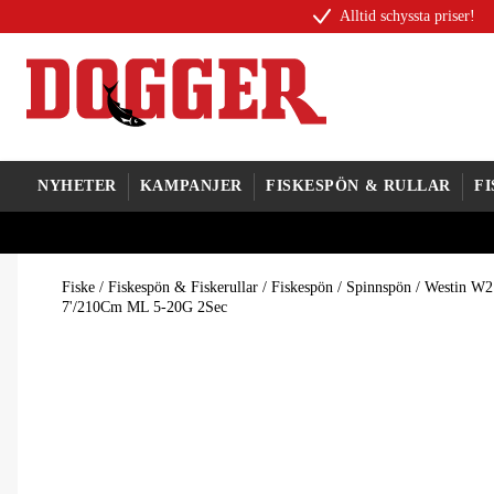
Alltid schyssta priser!
NYHETER
KAMPANJER
FISKESPÖN & RULLAR
F
Fiske
/
Fiskespön & Fiskerullar
/
Fiskespön
/
Spinnspön
/
Westin W2
7'/210Cm ML 5-20G 2Sec