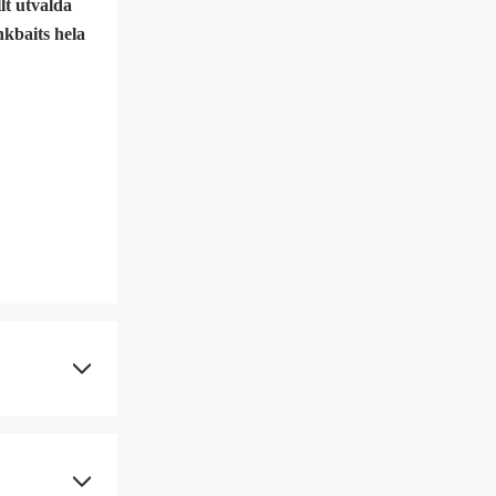
lt utvalda
nkbaits hela
Medium Light
109 g