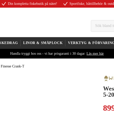
Din kompletta fiskebutik på nätet!
Sportfiske, båttillbehör & out
ISKEDRAG
LINOR & SMÅPLOCK
VERKTYG & FÖRVARIN
Handla tryggt hos oss - vi har prisgaranti i 30 dagar.
Läs mer här
 Finesse Crank-T
Wes
5-2
89