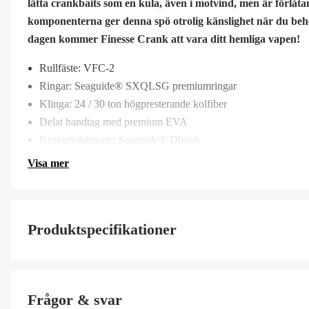
lätta crankbaits som en kula, även i motvind, men är förlåt
komponenterna ger denna spö otrolig känslighet när du behöv
dagen kommer Finesse Crank att vara ditt hemliga vapen!
Rullfäste: VFC-2
Ringar: Seaguide® SXQLSG premiumringar
Klinga: 24 / 30 ton högpresterande kolfiber
Delat handtag med premium EVA
Krokupphängare: Seaguide® Dhook
Visa mer
Produktspecifikationer
Spöaktion
Frågor & svar
Vikt (g)