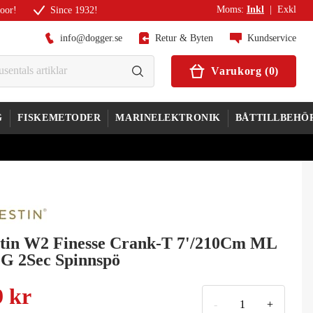
Moms
:
Inkl
|
Exkl
door!
Since 1932!
info@dogger.se
Retur & Byten
Kundservice
Varukorg
(
0
)
G
FISKEMETODER
MARINELEKTRONIK
BÅTTILLBEHÖ
tin W2 Finesse Crank-T 7'/210Cm ML
0G 2Sec Spinnspö
9 kr
-
+