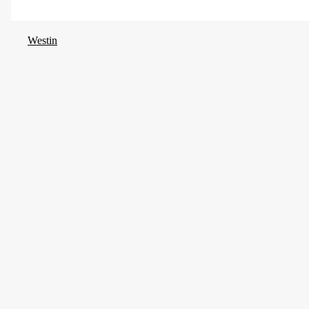
Fiskeslag
Westin
Transportlängd
Spölängd
Spölängd
Spöklinga
Spöhandtag
Spödelar
Kastvikt, min
Kastvikt, max