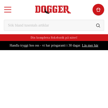
Din kompletta fiskebutik på nätet!
Alltid schyssta priser!
Handla tryggt hos oss - vi har prisgaranti i 30 dagar.
Läs mer här