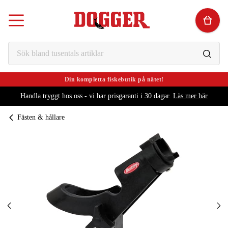
Din kompletta fiskebutik på nätet!
Handla tryggt hos oss - vi har prisgaranti i 30 dagar.
Läs mer här
Fästen & hållare