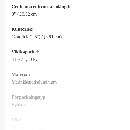
Centrum-centrum, armlängd:
8" / 20,32 cm
Kulstorlek:
C-storlek (1,5") / (3,81 cm)
Viktkapacitet:
4 lbs / 1,80 kg
Material:
Marinklassad aluminium
Förpackningstyp:
Ryttare
Vikt:
1,64 lbs / 0,74 kg