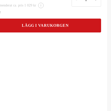
enderat ca. pris 1 029 kr
i
r
LÄGG I VARUKORGEN