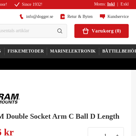
Moms
:
Inkl
|
Exkl
door!
Since 1932!
info@dogger.se
Retur & Byten
Kundservice
Varukorg
(
0
)
G
FISKEMETODER
MARINELEKTRONIK
BÅTTILLBEHÖ
 Double Socket Arm C Ball D Length
6 kr
-
+