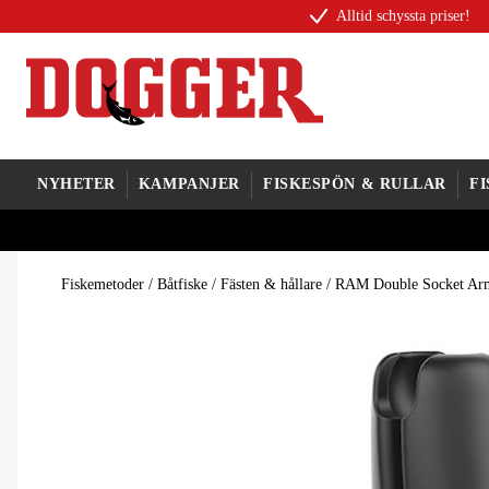
Alltid schyssta priser!
NYHETER
KAMPANJER
FISKESPÖN & RULLAR
F
Fiskemetoder
/
Båtfiske
/
Fästen & hållare
/
RAM Double Socket Arm