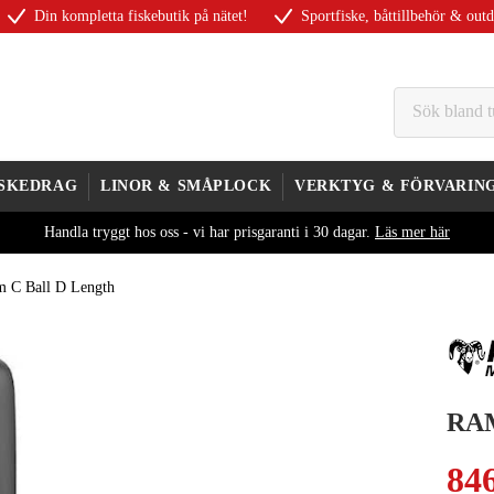
Din kompletta fiskebutik på nätet!
Sportfiske, båttillbehör & out
ISKEDRAG
LINOR & SMÅPLOCK
VERKTYG & FÖRVARIN
Handla tryggt hos oss - vi har prisgaranti i 30 dagar.
Läs mer här
 C Ball D Length
RAM
84