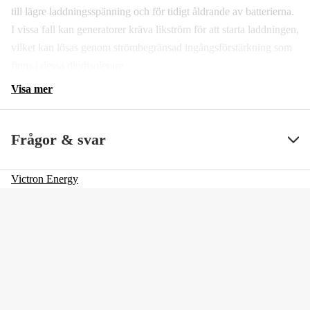
till lägre laddningsspänning och för tidigt åldrande av batterierna.
I vissa fall kan generatorer kräva likström för att starta laddningen,
vilket kan lösas genom strömbegränsad ingångsförstärkning som
finns i dessa diodisolerare.
Visa mer
Frågor & svar
Victron Energy