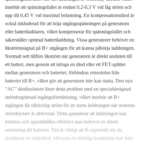
innebär att spänningsfallet är endast 0,2-0,3 V vid låg ström och
upp till 0,45 V vid maximal belastning. En kompensationsdiod är
också inkluderad för att höja utgångsspänningen på generatorn
eller batteriladdaren, vilket kompenserar för spänningsfallet och
säkerställer optimal batteriladdning. Vissa generatorer behöver en
likströmssignal på B+ utgången för att kunna påbörja laddningen.
Normalt sett tillförs likström när generatorn är direkt ansluten till
ett batteri, men genom att infoga en diod eller ett FET-splitter
mellan generatorn och batteriet, förhindras returström från
batteriet till B+, vilket gör att generatorn inte kan starta. Den nya
“AC” diodisolatorn löser detta problem med en specialdesignad
strömbegränsad ingångsförstärkning, vilket innebär att B+
utgången får tillräcklig ström för att starta laddningen när motorns
strömbrytare är aktiverad. Detta garanterar att laddningen kan
initieras och upprätthållas effektivt utan behovet av direkt
anslutning till batteriet. Det är viktigt att få expertråd när du
installerar en skiljediod, eftersom en felaktig installation kan leda