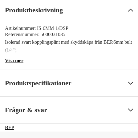
Produktbeskrivning
Artikelnummer:
IS-6MM-1/DSP
Referensnummer:
5000031085
Isolerad svart kopplingsplint med skyddskåpa från BEP.6mm bult
(1/4").
Visa mer
Produktspecifikationer
SS ArtNr
71081
Visa mindre
Frågor & svar
BEP