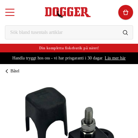
Din kompletta fiskebutik på nätet!
Handla tryggt hos oss - vi har prisgaranti i 30 dagar.
Läs mer här
Båtel