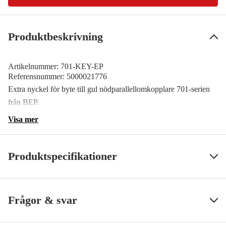
Produktbeskrivning
Artikelnummer:
701-KEY-EP
Referensnummer:
5000021776
Extra nyckel för byte till gul nödparallellomkopplare 701-serien
från BEP.
Visa mer
Produktspecifikationer
SS ArtNr
71181
Visa mindre
Frågor & svar