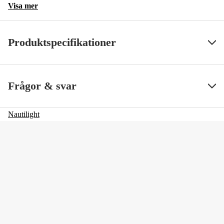
Visa mer
Produktspecifikationer
SS ArtNr
69854
Visa mindre
Frågor & svar
Nautilight