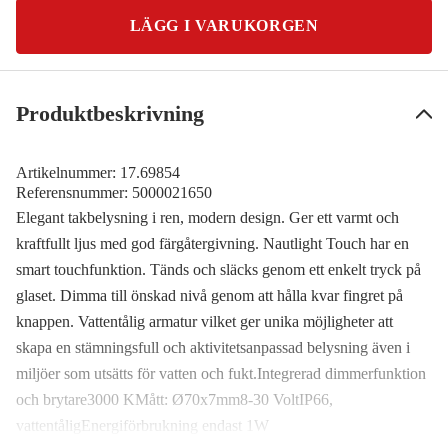
LÄGG I VARUKORGEN
Produktbeskrivning
Artikelnummer:
17.69854
Referensnummer:
5000021650
Elegant takbelysning i ren, modern design. Ger ett varmt och
kraftfullt ljus med god färgåtergivning. Nautlight Touch har en
smart touchfunktion. Tänds och släcks genom ett enkelt tryck på
glaset. Dimma till önskad nivå genom att hålla kvar fingret på
knappen. Vattentålig armatur vilket ger unika möjligheter att
skapa en stämningsfull och aktivitetsanpassad belysning även i
miljöer som utsätts för vatten och fukt.Integrerad dimmerfunktion
och brytare3000 KMått: Ø70x7mm8-30 VoltIP66,
vattentåligEnergiförbrukning endast 1W