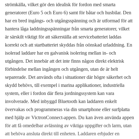
strömkälla, vilket gör den idealisk för fordon med smarta
generatorer (Euro 5 och Euro 6) samt för båtar och husbilar. Den
har en bred ingångs- och utgångsspänning och är utformad för att
hantera låga laddningsspänningar från smarta generatorer, vilket
är särskilt viktigt för att säkerställa att servicebatteriet laddas
korrekt och att startbatteriet skyddas från oönskad urladdning. En
isolerad laddare har en galvanisk isolering mellan in- och
utgången. Det innebär att det inte finns någon direkt elektrisk
förbindelse mellan ingången och utgången, utan de är helt
separerade. Det används ofta i situationer där högre säkerhet och
skydd behövs, till exempel i marina applikationer, industriella
system, eller i fordon där flera jordningssystem kan vara
involverade. Med inbyggd Bluetooth kan laddaren enkelt
övervakas och programmeras via din smartphone eller surfplatta
med hjälp av VictronConnect-appen. Du kan även använda appen
för att få omedelbar avläsning av viktiga uppgifter och larm, utan
att behöva ansluta direkt till enheten. Laddaren erbjuder en