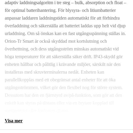
adaptiv laddningsalgoritm i tre steg – bulk, absorption och float –
för optimal batterihantering. För blysyra- och litiumbatterier
anpassar laddaren laddningstiden automatiskt för att förhindra
överladdning och säkerställa att batteriet laddas upp helt vid djup
urladdning. Om så önskas kan en fast utgångsspänning ställas in.
Orion-Tr Smart är också skyddad mot kortslutning och
överhettning, och dess utgångsström minskas automatiskt vid
höga temperaturer för att säkerställa säker drift. IP43-skydd gör
enheten hållbar och pålitlig i krävande miljöer, särskilt när den
installeras med skruvterminalerna nedåt. Enheten kan
parallellkopplas med ett obegränsat antal enheter för att öka
utgångsströmmen, vilket gör den flexibel nog för större system.
Dessutom har den en fjärrstyrd av/på-funktion, som gör att den
enkelt kan styras på distans eller via en brytare kopplad till
startbatteriet eller fordonets chassi.
Visa mer