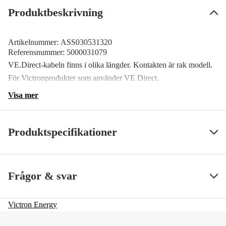
Produktbeskrivning
Artikelnummer:
ASS030531320
Referensnummer:
5000031079
VE.Direct-kabeln finns i olika längder. Kontakten är rak modell.
För Victronprodukter som använder VE Direct.
Visa mer
Produktspecifikationer
SS ArtNr
70844
Visa mindre
Frågor & svar
Victron Energy