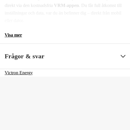
direkt via den kostnadsfria
VRM-appen
. Du får full åtkomst till
inställningar och data, var du än befinner dig – direkt från mobil
eller dator.
Visa mer
Frågor & svar
Victron Energy