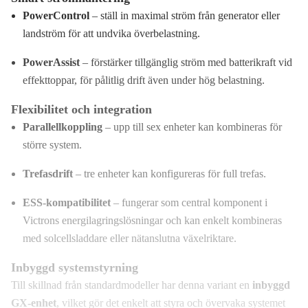
PowerControl
– ställ in maximal ström från generator eller
landström för att undvika överbelastning.
PowerAssist
– förstärker tillgänglig ström med batterikraft vid
effekttoppar, för pålitlig drift även under hög belastning.
Flexibilitet och integration
Parallellkoppling
– upp till sex enheter kan kombineras för
större system.
Trefasdrift
– tre enheter kan konfigureras för full trefas.
ESS-kompatibilitet
– fungerar som central komponent i
Victrons energilagringslösningar och kan enkelt kombineras
med solcellsladdare eller nätanslutna växelriktare.
Inbyggd systemstyrning
Till skillnad från standardmodeller har denna variant en
inbyggd
GX-enhet
, vilket gör det enkelt att styra och övervaka systemet