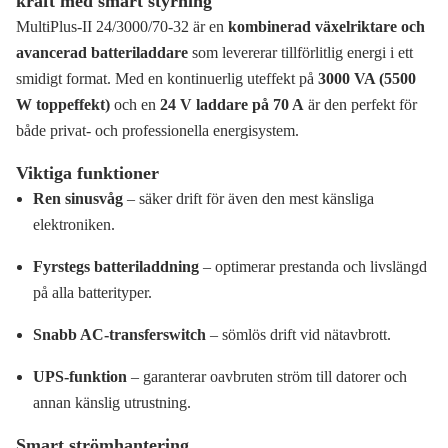
kraft med smart styrning
MultiPlus-II 24/3000/70-32 är en
kombinerad växelriktare och
avancerad batteriladdare
som levererar tillförlitlig energi i ett
smidigt format. Med en kontinuerlig uteffekt på
3000 VA (5500
W toppeffekt)
och en
24 V laddare på 70 A
är den perfekt för
både privat- och professionella energisystem.
Viktiga funktioner
Ren sinusvåg
– säker drift för även den mest känsliga
elektroniken.
Fyrstegs batteriladdning
– optimerar prestanda och livslängd
på alla batterityper.
Snabb AC-transferswitch
– sömlös drift vid nätavbrott.
UPS-funktion
– garanterar oavbruten ström till datorer och
annan känslig utrustning.
Smart strömhantering