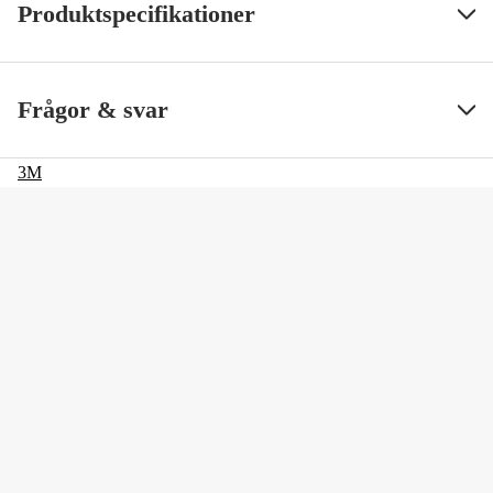
Produktspecifikationer
SS ArtNr
9120
Visa mindre
Frågor & svar
3M