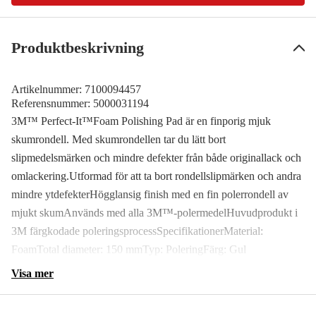
Produktbeskrivning
Artikelnummer:
7100094457
Referensnummer:
5000031194
3M™ Perfect-It™Foam Polishing Pad är en finporig mjuk
skumrondell. Med skumrondellen tar du lätt bort
slipmedelsmärken och mindre defekter från både originallack och
omlackering.Utformad för att ta bort rondellslipmärken och andra
mindre ytdefekterHögglansig finish med en fin polerrondell av
mjukt skumAnvänds med alla 3M™-polermedelHuvudprodukt i
3M färgkodade poleringsprocessSpecifikationerMaterial:
FoamTotal diameter: 150 mmTyp: PoleringFärg: Gul
Visa mer