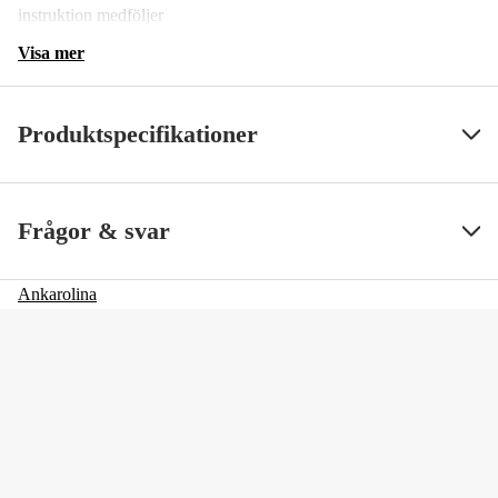
instruktion medföljer
Visa mer
Produktspecifikationer
SS ArtNr
2463
Visa mindre
Frågor & svar
Ankarolina