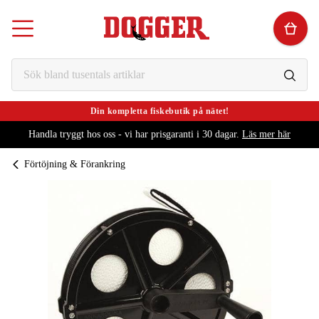
Din kompletta fiskebutik på nätet!
Handla tryggt hos oss - vi har prisgaranti i 30 dagar.
Läs mer här
Förtöjning & Förankring