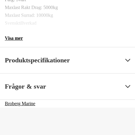
Maxlast Rakt Drag: 5000kg
Maxlast Surrad: 10000kg
Svensktillverkad
Visa mer
Produktspecifikationer
SS ArtNr
37068
Visa mindre
Frågor & svar
Broberg Marine