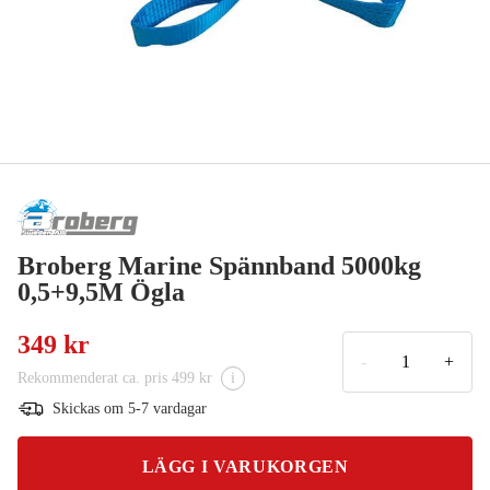
Broberg Marine Spännband 5000kg
0,5+9,5M Ögla
349 kr
-
+
Rekommenderat ca. pris 499 kr
i
Skickas om 5-7 vardagar
LÄGG I VARUKORGEN