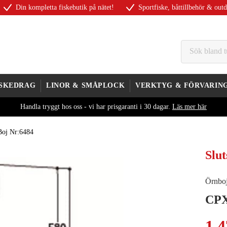
Din kompletta fiskebutik på nätet!
Sportfiske, båttillbehör & out
ISKEDRAG
LINOR & SMÅPLOCK
VERKTYG & FÖRVARIN
Handla tryggt hos oss - vi har prisgaranti i 30 dagar.
Läs mer här
Boj Nr:6484
Slut
Örnbo
CPX
1 4