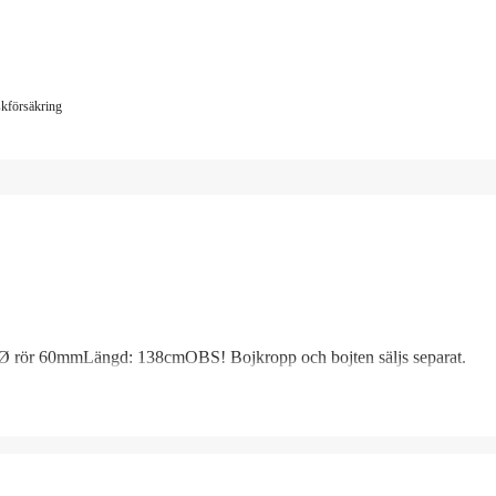
iskförsäkring
boj. Ø rör 60mmLängd: 138cmOBS! Bojkropp och bojten säljs separat.