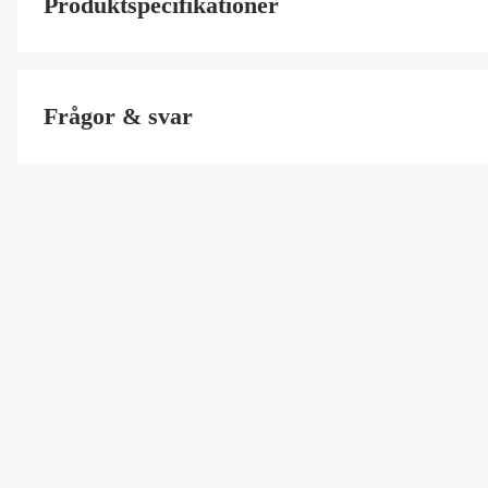
Produktspecifikationer
SS ArtNr
Frågor & svar
Kod