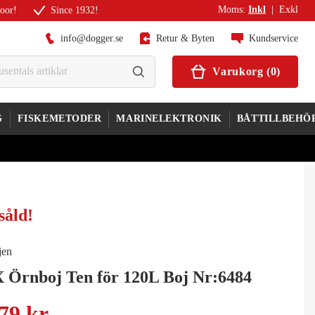
Moms
:
Inkl
|
Exkl
door!
Since 1932!
info@dogger.se
Retur & Byten
Kundservice
Varukorg
(
0
)
G
FISKEMETODER
MARINELEKTRONIK
BÅTTILLBEHÖ
såld
!
jen
 Örnboj Ten för 120L Boj Nr:6484
79 kr