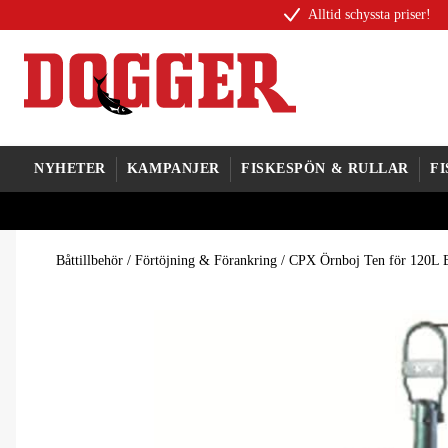
Alltid schyssta priser!
NYHETER
KAMPANJER
FISKESPÖN & RULLAR
F
Båttillbehör
/
Förtöjning & Förankring
/
CPX Örnboj Ten för 120L 