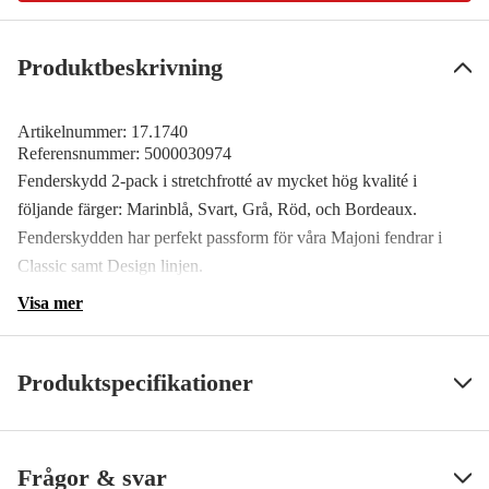
Produktbeskrivning
Artikelnummer:
17.1740
Referensnummer:
5000030974
Fenderskydd 2-pack i stretchfrotté av mycket hög kvalité i
följande färger: Marinblå, Svart, Grå, Röd, och Bordeaux.
Fenderskydden har perfekt passform för våra Majoni fendrar i
Classic samt Design linjen.
Visa mer
Produktspecifikationer
SS ArtNr
1740
Visa mindre
Frågor & svar