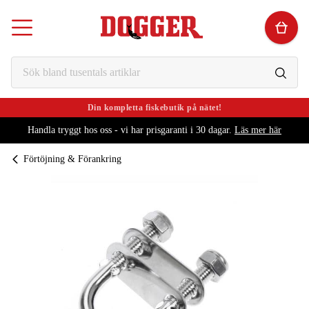
Din kompletta fiskebutik på nätet!
Handla tryggt hos oss - vi har prisgaranti i 30 dagar.
Läs mer här
Förtöjning & Förankring