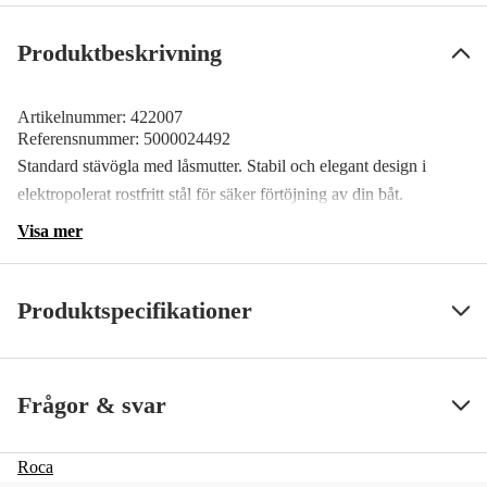
Produktbeskrivning
Artikelnummer:
422007
Referensnummer:
5000024492
Standard stävögla med låsmutter. Stabil och elegant design i
elektropolerat rostfritt stål för säker förtöjning av din båt.
Visa mer
Produktspecifikationer
SS ArtNr
98311
Visa mindre
Frågor & svar
Roca