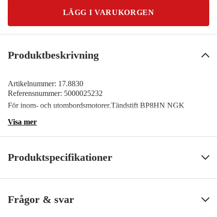
LÄGG I VARUKORGEN
Produktbeskrivning
Artikelnummer:
17.8830
Referensnummer:
5000025232
För inom- och utombordsmotorer.Tändstift BP8HN NGK
Visa mer
Produktspecifikationer
SS ArtNr
8830
Visa mindre
Frågor & svar