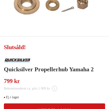
Slutsåld
!
Quicksilver Propellerhub Yamaha 2
799 kr
Rekommenderat ca. pris 1 009 kr
i
Ej i lager