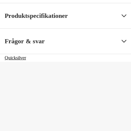
Produktspecifikationer
SS ArtNr
95012
Visa mindre
Frågor & svar
Quicksilver