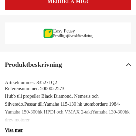
MEDDELA MIG!
Easy Peasy
Frivillig självriskförsäkring
Produktbeskrivning
Artikelnummer:
835271Q2
Referensnummer:
5000022573
Hubb till propeller Black Diamond, Nemesis och
Silverado.Passar till:Yamaha 115-130 hk utombordare 1984-
Yamaha 150-300hk HPDI och VMAX 2-taktYamaha 130-300hk
drev motorer
Visa mer