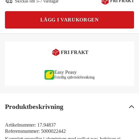
FRI FRAKT
Skickas om 5-7 vardagar
LÄGG I VARUKORGEN
FRI FRAKT
Easy Peasy
Frivillig självriskförsäkring
Produktbeskrivning
Artikelnummer:
17.94837
Referensnummer:
5000022442
Komplett propeller i aluminium med vulkat nav, behöver ej