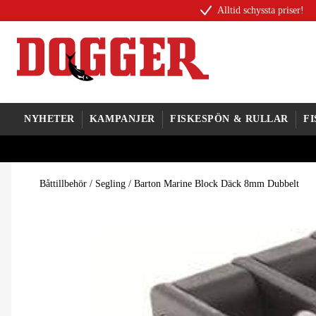
Alltid schyssta priser!
NYHETER
KAMPANJER
FISKESPÖN & RULLAR
F
Båttillbehör
/
Segling
/
Barton Marine Block Däck 8mm Dubbelt