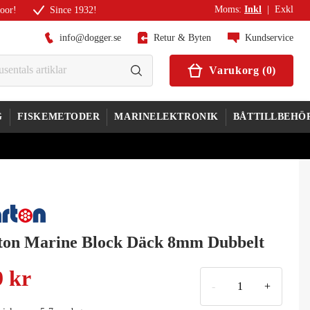
Moms
:
Inkl
|
Exkl
door!
Since 1932!
info@dogger.se
Retur & Byten
Kundservice
Varukorg
(
0
)
G
FISKEMETODER
MARINELEKTRONIK
BÅTTILLBEHÖ
ton Marine Block Däck 8mm Dubbelt
9 kr
-
+