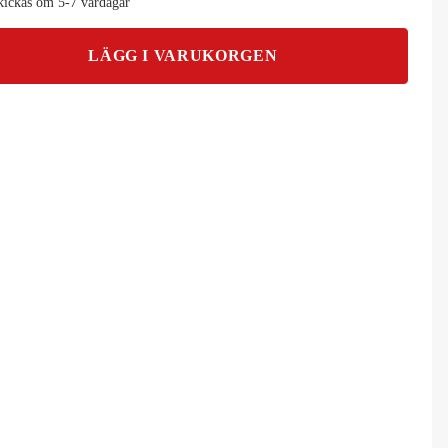
kickas om 5-7 vardagar
LÄGG I VARUKORGEN