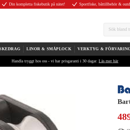
Din kompletta fiskebutik på nätet!
Sportfiske, båttillbehör & out
ISKEDRAG
LINOR & SMÅPLOCK
VERKTYG & FÖRVARIN
Handla tryggt hos oss - vi har prisgaranti i 30 dagar.
Läs mer här
Bar
48