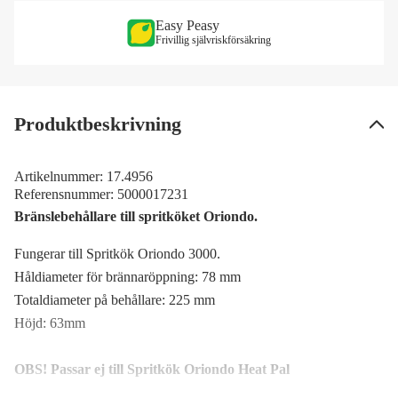
Easy Peasy
Frivillig självriskförsäkring
Produktbeskrivning
Artikelnummer:
17.4956
Referensnummer:
5000017231
Bränslebehållare till spritköket Oriondo.
Fungerar till Spritkök Oriondo 3000.
Håldiameter för brännaröppning: 78 mm
Totaldiameter på behållare: 225 mm
Höjd: 63mm
OBS! Passar ej till Spritkök Oriondo Heat Pal