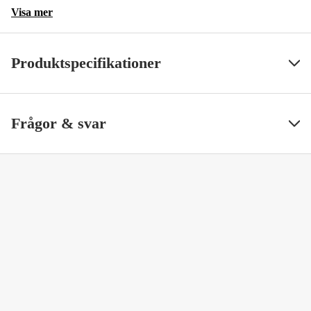
Visa mer
Produktspecifikationer
SS ArtNr
4956
Visa mindre
Frågor & svar