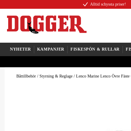
Alltid schyssta priser!
NYHETER
KAMPANJER
FISKESPÖN & RULLAR
F
Båttillbehör
/
Styrning & Reglage
/
Lenco Marine Lenco Övre Fäste 