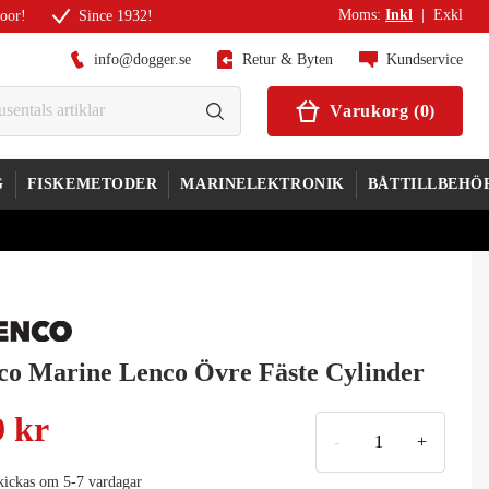
Moms
:
Inkl
|
Exkl
door!
Since 1932!
info@dogger.se
Retur & Byten
Kundservice
Varukorg
(
0
)
G
FISKEMETODER
MARINELEKTRONIK
BÅTTILLBEHÖ
co Marine Lenco Övre Fäste Cylinder
9 kr
-
+
kickas om 5-7 vardagar