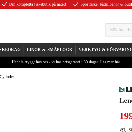
Din kompletta fiskebutik på nätet!
Sportfiske, båttillbehör & out
ISKEDRAG
LINOR & SMÅPLOCK
VERKTYG & FÖRVARIN
Handla tryggt hos oss - vi har prisgaranti i 30 dagar.
Läs mer här
Cylinder
Len
19
S