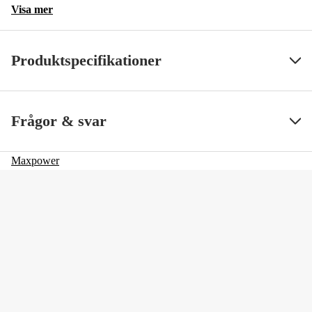
Visa mer
Produktspecifikationer
SS ArtNr
38485
Visa mindre
Frågor & svar
Maxpower