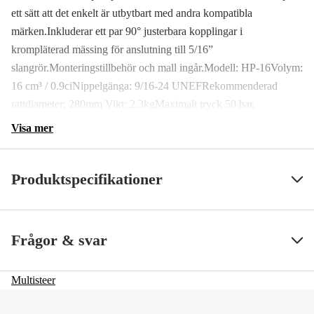
ett sätt att det enkelt är utbytbart med andra kompatibla
märken.Inkluderar ett par 90° justerbara kopplingar i
krompläterad mässing för anslutning till 5/16”
slangrör.Monteringstillbehör och mall ingår.Modell: HP-16Volym:
16 cm³ / 0.9ciNippelgänga: 9/16-24 UNEFRekommenderad
rattdiameter: 280mm Vikt: 2.3kgMaximalt tryck 50 bar.
Visa mer
Produktspecifikationer
SS ArtNr
92995
Visa mindre
Frågor & svar
Multisteer