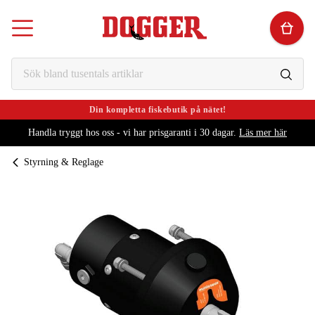
Din kompletta fiskebutik på nätet!
Handla tryggt hos oss - vi har prisgaranti i 30 dagar.
Läs mer här
Styrning & Reglage