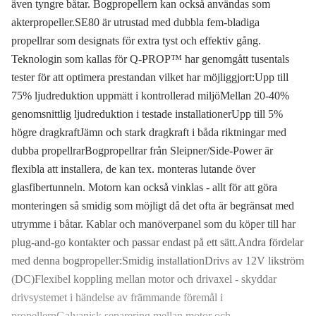
även tyngre båtar. Bogpropellern kan också användas som
akterpropeller.SE80 är utrustad med dubbla fem-bladiga
propellrar som designats för extra tyst och effektiv gång.
Teknologin som kallas för Q-PROP™ har genomgått tusentals
tester för att optimera prestandan vilket har möjliggjort:Upp till
75% ljudreduktion uppmätt i kontrollerad miljöMellan 20-40%
genomsnittlig ljudreduktion i testade installationerUpp till 5%
högre dragkraftJämn och stark dragkraft i båda riktningar med
dubba propellrarBogpropellrar från Sleipner/Side-Power är
flexibla att installera, de kan tex. monteras lutande över
glasfibertunneln. Motorn kan också vinklas - allt för att göra
monteringen så smidig som möjligt då det ofta är begränsat med
utrymme i båtar. Kablar och manöverpanel som du köper till har
plug-and-go kontakter och passar endast på ett sätt.Andra fördelar
med denna bogpropeller:Smidig installationDrivs av 12V likström
(DC)Flexibel koppling mellan motor och drivaxel - skyddar
drivsystemet i händelse av främmande föremål i
propellernGalvanisk separering mellan motor och