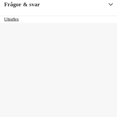
SS ArtNr
95432
Visa mindre
Frågor & svar
Ultraflex