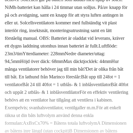
NiMh-batteriet kan hålla i 24 timmar utan solljus. På/av knapp för
på och avstigning, samt en knapp för att styra luften antingen in
eller ut. Solcellsventilatorn kommer med fullständig vit plast
interiör ring, insektsnät, monteringsutrustning samt en lätt
förståelig manual. OBS: Batteriet är oladdat vid leverans, kräver
ett dygns laddning utomhus innan batteriet är fullt.Luftflöde:
23m3/timYtterdiameter: 228mmNedre diameter/uttag:
94,5mmHöjd över däck: 68mmMax däcktjocklek: 44mmHur
många ventilatorer behöver jag till min båt?Det är olika från båt
till båt. En lathund från Marinco föreslår:Båt upp till 24fot = 1
ventilatorBåt 24 till 40fot = 1 utblås- & 1 inblåsventilatorBåt 40fot
och uppåt 2 utblås- & 1 inblåsventlilatorFör en effektiv ventilering
behövs att en ventilator har tillgång att ventilera i kabinen.
Exempelvis; svanhalsventilator, ventilgaller m.m.För att enkelt
räkna ut din båts luftvolym använd denna enkla
formulan:AxBxCx70% = Båtens totala luftvolymA Dimensionen
av båtens inre längd (utan cockpit)B Dimensionen av båtens