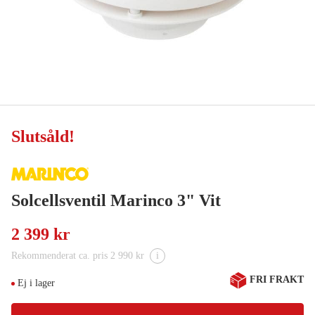
Slutsåld
!
Solcellsventil Marinco 3" Vit
2 399 kr
Rekommenderat ca. pris 2 990 kr
i
FRI FRAKT
Ej i lager