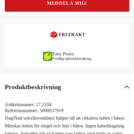
MEDDELA MIG!
FRI FRAKT
Easy Peasy
Frivillig självriskförsäkring
Produktbeskrivning
Artikelnummer:
17.2104
Referensnummer:
5000037919
Dag/Natt solcellsventilator hjälper till att cirkulera luften i båten.
Minskar risken för mögel och fukt i båten. Ingen kabeldragning
behövs. Solcellen går på batteri som laddas med hjälp av solen.