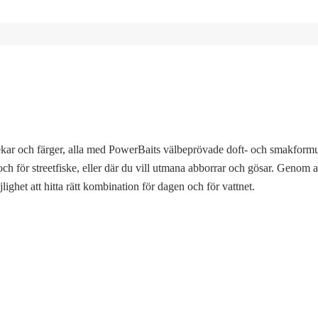
lekar och färger, alla med PowerBaits välbeprövade doft- och smakformu
ar och för streetfiske, eller där du vill utmana abborrar och gösar. Genom
lighet att hitta rätt kombination för dagen och för vattnet.