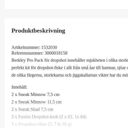
Produktbeskrivning
Artikelnummer:
1532030
Referensnummer:
3000018158
Berkley Pro Pack för dropshot innehåller mjukbeten i olika stor
perfekt kit för dropshot-fiske i allt från små åar till hamnar, sjö
de olika färgerna, storlekarna och jiggskallarnas vikter har du möj
Innehåll:
2 x Sneak Minnow 7,5 cm
2 x Sneak Minnow 11,5 cm
2 x Sneak Shad 7,5 cm
3 x Fusion Dropshot-krok (2 x #2, 1x #4)
3 x Dropshot-vikter (5, 7 & 10 g)