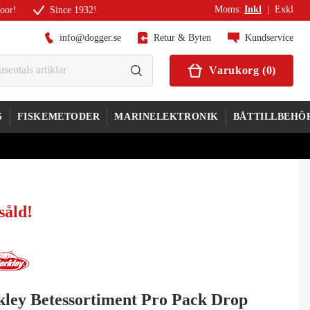
Moms
:
Inkl
|
Exkl
door!
Since 1932!
info@dogger.se
Retur & Byten
Kundservice
Varukorg
(
0
)
G
FISKEMETODER
MARINELEKTRONIK
BÅTTILLBEHÖ
såld
!
kley Betessortiment Pro Pack Drop