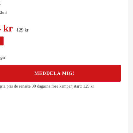
t
Shot
4 kr
129 kr
%
ager
MEDDELA MIG!
gsta pris de senaste 30 dagarna före kampanjstart:
129 kr