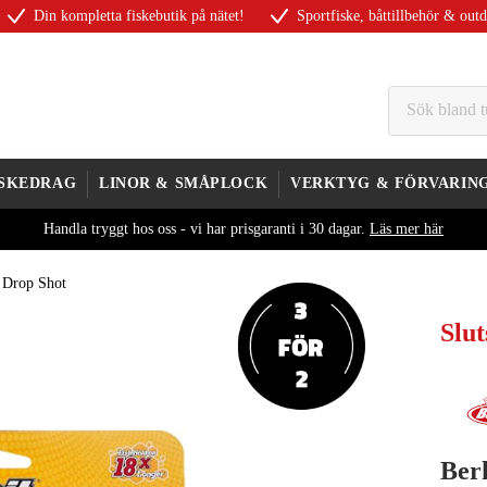
Din kompletta fiskebutik på nätet!
Sportfiske, båttillbehör & out
ISKEDRAG
LINOR & SMÅPLOCK
VERKTYG & FÖRVARIN
Handla tryggt hos oss - vi har prisgaranti i 30 dagar.
Läs mer här
k Drop Shot
Slut
Ber