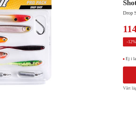
Sho
Drop 
11
-
12
Ej i l
Vårt lä