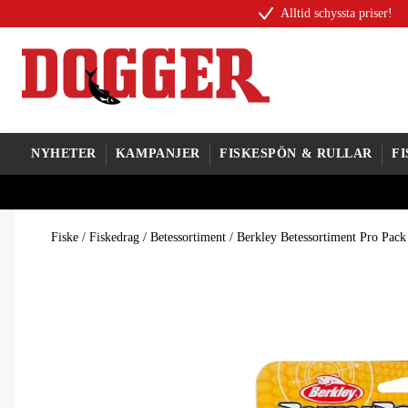
Alltid schyssta priser!
NYHETER
KAMPANJER
FISKESPÖN & RULLAR
F
Fiske
/
Fiskedrag
/
Betessortiment
/
Berkley Betessortiment Pro Pac