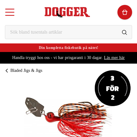
Din kompletta fiskebutik på nätet!
Handla tryggt hos oss - vi har prisgaranti i 30 dagar.
Läs mer här
Bladed Jigs & Jigs