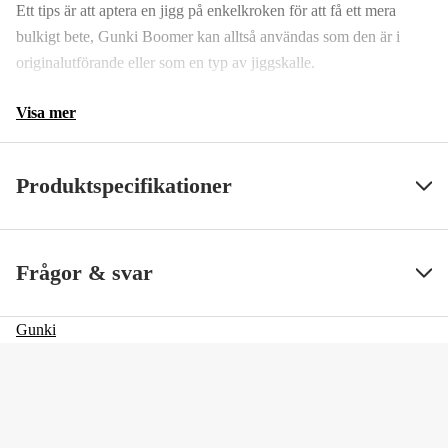
Ett tips är att aptera en jigg på enkelkroken för att få ett mera
bulkigt bete, Gunki Boomer kan alltså användas som den är i
originalutförande eller som en typ av jiggskalle.
Visa mer
Produktspecifikationer
Krokstorlek, drag
4/0
Visa mindre
Frågor & svar
Beteslängd
11 cm
Gunki
Betesvikt
10 g
Simdjup, max
1 m
Simdjup, min
0.1 m