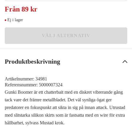
Rain Forest
Från
89 kr
Meddela mig
89 kr
Ej i lager
Fire Tiger
Meddela mig
119 kr
VÄLJ ALTERNATIV
Electric Pike
Slutsåld
119 kr
Produktbeskrivning
Artikelnummer:
34981
Referensnummer:
5000007324
Gunki Boomer är ett chatterbait med en diskret vibrerande gång
tack vare det främre metallbladet. Det väl synliga ögat ger
predatorer en fokuspunkt att sikta in sig på innan attack. Utrustad
med slitstarka silikon skirts som är fastsatta med en wire för extra
hållbarhet, sylvass Mustad krok.