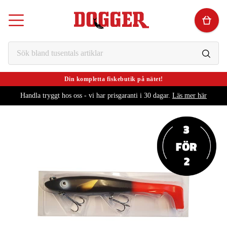
Din kompletta fiskebutik på nätet!
Handla tryggt hos oss - vi har prisgaranti i 30 dagar.
Läs mer här