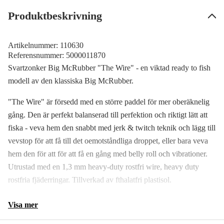
Slutsåld
159 kr
Produktbeskrivning
Artikelnummer:
110630
Referensnummer:
5000011870
Svartzonker Big McRubber "The Wire" - en viktad ready to fish
modell av den klassiska Big McRubber.
"The Wire" är försedd med en större paddel för mer oberäknelig
gång. Den är perfekt balanserad till perfektion och riktigt lätt att
fiska - veva hem den snabbt med jerk & twitch teknik och lägg till
vevstop för att få till det oemotståndliga droppet, eller bara veva
hem den för att för att få en gång med belly roll och vibrationer.
Utrustad med en 1,3 mm heavy-duty rostfri wire, heavy duty
rostfria fjäderringar. Tillverkad av fthalatfri plastisol.
Visa mer