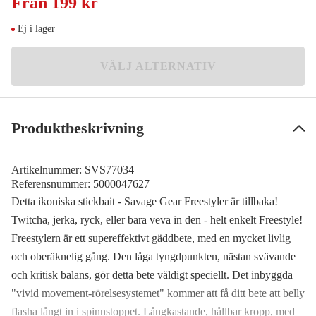
Från
199 kr
Meddela mig
199 kr
Ej i lager
Golden Ambulance
Meddela mig
199 kr
VÄLJ ALTERNATIV
Pike
Meddela mig
199 kr
Dirty Roach
Meddela mig
Produktbeskrivning
199 kr
Artikelnummer:
SVS77034
Referensnummer:
5000047627
Detta ikoniska stickbait - Savage Gear Freestyler är tillbaka!
Twitcha, jerka, ryck, eller bara veva in den - helt enkelt Freestyle!
Freestylern är ett supereffektivt gäddbete, med en mycket livlig
och oberäknelig gång. Den låga tyngdpunkten, nästan svävande
och kritisk balans, gör detta bete väldigt speciellt. Det inbyggda
"vivid movement-rörelsesystemet" kommer att få ditt bete att belly
flasha långt in i spinnstoppet. Långkastande, hållbar kropp, med