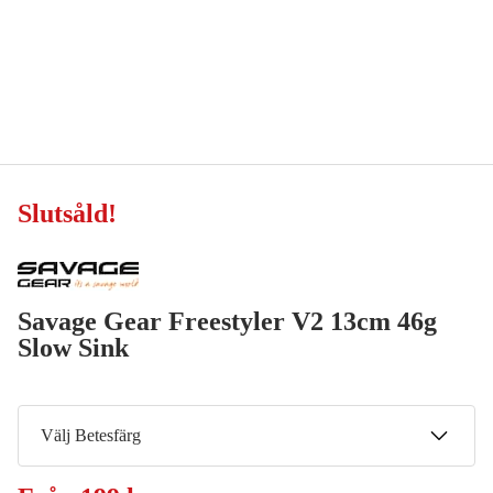
Slutsåld
!
Savage Gear Freestyler V2 13cm 46g
Slow Sink
Välj Betesfärg
Roach