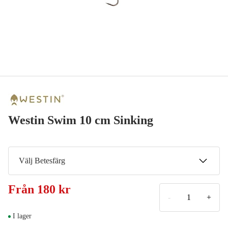
Westin Swim 10 cm Sinking
Välj Betesfärg
Real Pike
Från
180 kr
180 kr
-
+
Real Baltic Pike
I lager
Meddela mig
180 kr