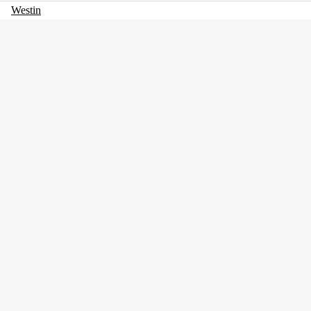
Westin
Betesvikt
34 g
Simdjup, max
2 m
Simdjup, min
0.5 m
Fiskart
Abborre, Gädda
Flytegenskap
Sjunkande
Vasskydd
no