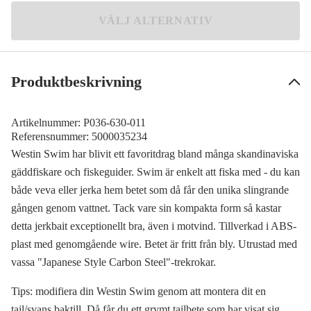
3D Golden Perch
VÄLJ ALTERNATIV
180 kr
3D Headlight
Meddela mig
180 kr
Produktbeskrivning
3D Oliveoil Perch
Slutsåld
179 kr
Artikelnummer:
P036-630-011
Bling Perch
Referensnummer:
5000035234
180 kr
Westin Swim har blivit ett favoritdrag bland många skandinaviska
gäddfiskare och fiskeguider. Swim är enkelt att fiska med - du kan
Blueback Herring
180 kr
både veva eller jerka hem betet som då får den unika slingrande
gången genom vattnet. Tack vare sin kompakta form så kastar
Fire
detta jerkbait exceptionellt bra, även i motvind. Tillverkad i ABS-
180 kr
plast med genomgående wire. Betet är fritt från bly. Utrustad med
Real Perch
vassa "Japanese Style Carbon Steel"-trekrokar.
180 kr
Real Roach
Tips: modifiera din Westin Swim genom att montera dit en
180 kr
tail/svans baktill. Då får du ett grymt tailbete som har visat sig