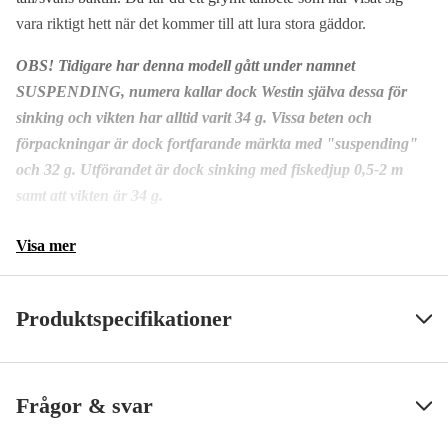
vara riktigt hett när det kommer till att lura stora gäddor.
Real Rudd
Meddela mig
180 kr
OBS! Tidigare har denna modell gått under namnet
Chartreuse Flow
SUSPENDING, numera kallar dock Westin själva dessa för
180 kr
sinking och vikten har alltid varit 34 g. Vissa beten och
3D Motoroil Blood
förpackningar är dock fortfarande märkta med "suspending"
180 kr
och 32 g. Utförandet är dock sinking med fiskedjup 0,5-2 m
3D Amber Perch
samt att vikten är 34 g.
Meddela mig
180 kr
Visa mer
3D Rocky Red
180 kr
Produktspecifikationer
Krokstorlek, drag
2
Visa mindre
Frågor & svar
Beteslängd
10 cm