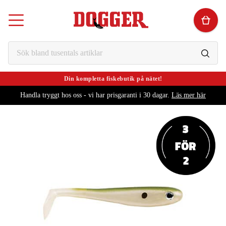
Din kompletta fiskebutik på nätet!
Handla tryggt hos oss - vi har prisgaranti i 30 dagar.
Läs mer här