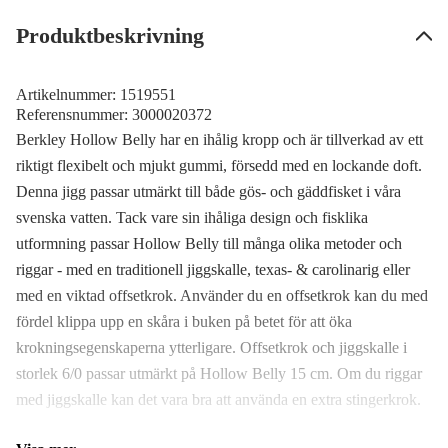
Slutsåld
99 kr
Produktbeskrivning
Artikelnummer:
1519551
Referensnummer:
3000020372
Berkley Hollow Belly har en ihålig kropp och är tillverkad av ett
riktigt flexibelt och mjukt gummi, försedd med en lockande doft.
Denna jigg passar utmärkt till både gös- och gäddfisket i våra
svenska vatten. Tack vare sin ihåliga design och fisklika
utformning passar Hollow Belly till många olika metoder och
riggar - med en traditionell jiggskalle, texas- & carolinarig eller
med en viktad offsetkrok. Använder du en offsetkrok kan du med
fördel klippa upp en skåra i buken på betet för att öka
krokningsegenskaperna ytterligare. Offsetkrok och jiggskalle i
storlek 6/0 passar utmärkt på Hollow Belly 15 cm. Om du riggar
med jiggskalle kan det vara bra att använda en extra stingerkrok.