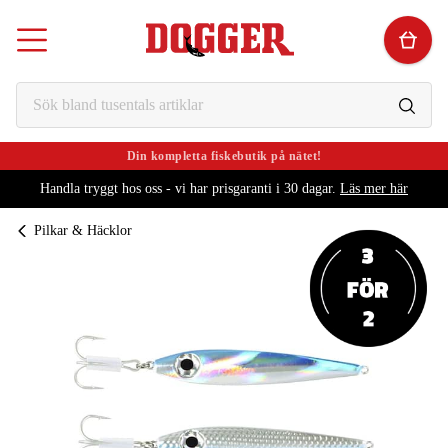
Din kompletta fiskebutik på nätet!
Handla tryggt hos oss - vi har prisgaranti i 30 dagar.
Läs mer här
Pilkar & Häcklor