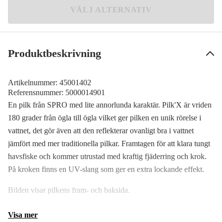
Candy
VÄLJ ALTERNATIV
319 kr
Red Fish
Meddela mig
319 kr
Produktbeskrivning
Artikelnummer:
45001402
Referensnummer:
5000014901
En pilk från SPRO med lite annorlunda karaktär. Pilk'X är vriden
180 grader från ögla till ögla vilket ger pilken en unik rörelse i
vattnet, det gör även att den reflekterar ovanligt bra i vattnet
jämfört med mer traditionella pilkar. Framtagen för att klara tungt
havsfiske och kommer utrustad med kraftig fjäderring och krok.
På kroken finns en UV-slang som ger en extra lockande effekt.
Bilden visar pilkens fram- och baksida.
Visa mer