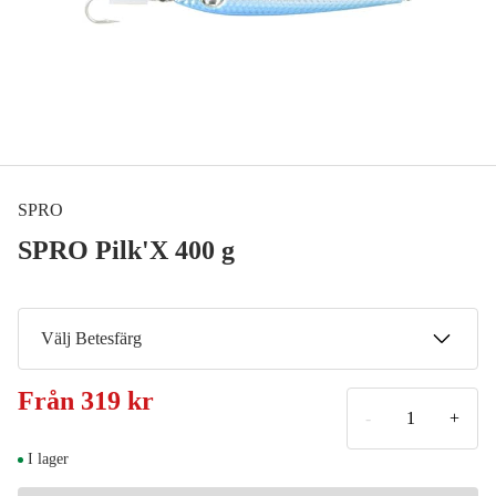
SPRO
SPRO Pilk'X 400 g
Välj Betesfärg
Herring
Från
319 kr
Meddela mig
319 kr
-
+
Pollack
I lager
319 kr