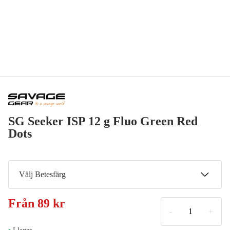
SG Seeker ISP 12 g Fluo Green Red
Dots
Välj Betesfärg
Black Pearl
Från
89 kr
89 kr
-
+