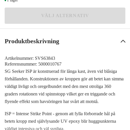
I lager
VÄLJ ALTERNATIV
Produktbeskrivning
Artikelnummer:
SVS63843
Referensnummer:
5000010767
SG Seeker ISP är konstruerad för långa kast, även vid blåsiga
förhållanden. Konstruktionen av kroppen gör att betet kan simma
väldigt livligt och oregelbundet med den mest otroliga 360
graders rotationen vid spinnstopp vilket ger en triggande och
flyende effekt som havsöringen har svårt att motstå.
ISP = Intense Strike Point - genom att fylla förborrade hål på
betets kropp med självlysande UV epoxy blir huggpunkterna
väldigt intensiva och väl synliga.