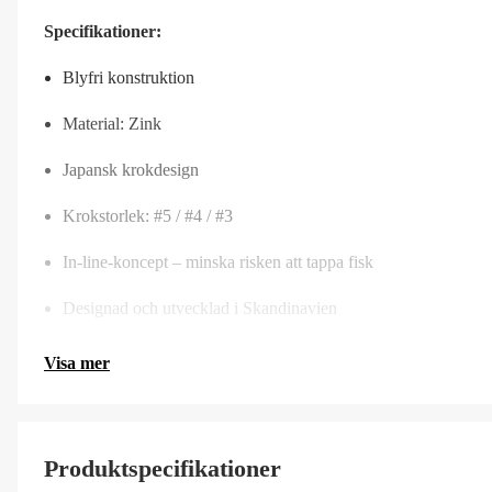
Specifikationer:
Blyfri konstruktion
Material: Zink
Japansk krokdesign
Krokstorlek: #5 / #4 / #3
In-line-koncept – minska risken att tappa fisk
Designad och utvecklad i Skandinavien
Visa mer
Produktspecifikationer