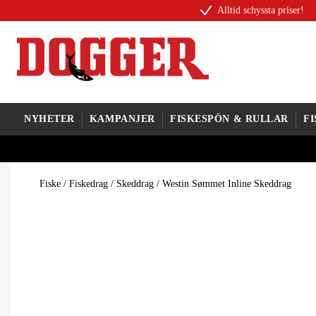
Alltid schyssta priser!
NYHETER
KAMPANJER
FISKESPÖN & RULLAR
F
Fiske
/
Fiskedrag
/
Skeddrag
/
Westin Sømmet Inline Skeddrag