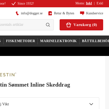
Moms
:
Inkl
|
Exkl
door!
Since 1932!
info@dogger.se
Retur & Byten
Kundservice
Varukorg
(
0
)
G
FISKEMETODER
MARINELEKTRONIK
BÅTTILLBEHÖ
tin Sømmet Inline Skeddrag
j Vikt