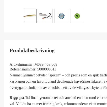
Produktbeskrivning
Artikelnummer:
M089-468-069
Referensnummer:
5000008511
Namnet
Sømmet
betyder "spiken" – och precis som en spik träffar
kastkanon och en favorit bland dedikerade havsöringsfiskare i Ska
övertygande imitation av en tobis – ett av de viktigaste bytena f
Riggtips:
Trä linan genom betet och använd en liten rund eller ova
val. Vill du ha en mer frirörlig krok, rekommenderar vi att monte