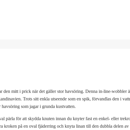
 den mitt i prick när det gäller stor havsöring. Denna in-line-wobbler är
ndinavien. Trots sitt enkla utseende som en spik, förvandlas den i vattne
ör havsöring som jagar i grunda kustvatten.
l pärla för att skydda knuten innan du knyter fast en enkel- eller trekro
ra kroken på en oval fjäderring och knyta linan till den dubbla delen av