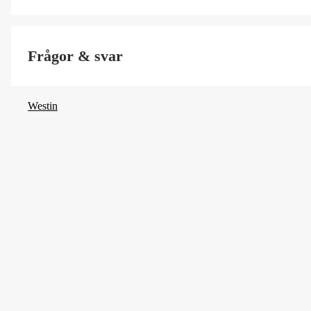
Fiskart
Frågor & svar
Vasskydd
Westin