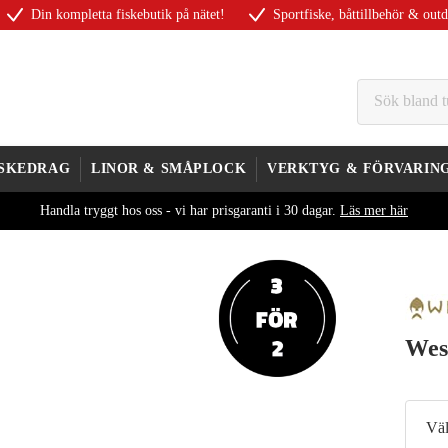
Din kompletta fiskebutik på nätet!
Sportfiske, båttillbehör & out
ISKEDRAG
LINOR & SMÅPLOCK
VERKTYG & FÖRVARIN
Handla tryggt hos oss - vi har prisgaranti i 30 dagar.
Läs mer här
Wes
Väl