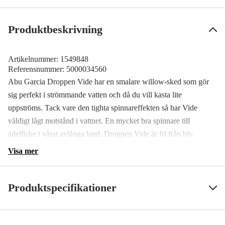
Produktbeskrivning
Artikelnummer:
1549848
Referensnummer:
5000034560
Abu Garcia Droppen Vide har en smalare willow-sked som gör
sig perfekt i strömmande vatten och då du vill kasta lite
uppströms. Tack vare den tighta spinnareffekten så har Vide
väldigt lågt motstånd i vattnet. En mycket bra spinnare till
ädelfiske i vårat avlånga land. Droppen Vide är fri från bly.
Visa mer
Produktspecifikationer
Beteslängd
6 cm