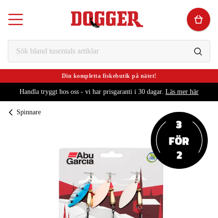
Din kompletta fiskebutik på nätet!
Handla tryggt hos oss - vi har prisgaranti i 30 dagar.
Läs mer här
Spinnare