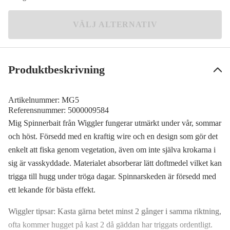
169 kr
Brown Yellow
VÄLJ ALTERNATIV
112 kr
Black White
Meddela mig
169 kr
Produktbeskrivning
Chartreuse Green
Meddela mig
169 kr
Artikelnummer:
MG5
Orange Yellow
Referensnummer:
5000009584
Meddela mig
169 kr
Mig Spinnerbait från Wiggler fungerar utmärkt under vår, sommar
och höst. Försedd med en kraftig wire och en design som gör det
enkelt att fiska genom vegetation, även om inte själva krokarna i
sig är vasskyddade. Materialet absorberar lätt doftmedel vilket kan
trigga till hugg under tröga dagar. Spinnarskeden är försedd med
ett lekande för bästa effekt.
Wiggler tipsar: Kasta gärna betet minst 2 gånger i samma riktning,
ofta kommer hugget på kast 2 då gäddan har triggats ordentligt.