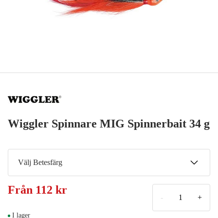
Wiggler Spinnare MIG Spinnerbait 34 g
Välj Betesfärg
Red Black
Från
112 kr
Meddela mig
169 kr
-
+
Fluorescent Red Black
I lager
Meddela mig