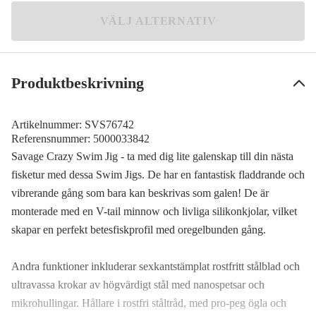
White Silver
VÄLJ ALTERNATIV
129 kr
Black N Red
66 kr
Produktbeskrivning
Artikelnummer:
SVS76742
Referensnummer:
5000033842
Savage Crazy Swim Jig - ta med dig lite galenskap till din nästa
fisketur med dessa Swim Jigs. De har en fantastisk fladdrande och
vibrerande gång som bara kan beskrivas som galen! De är
monterade med en V-tail minnow och livliga silikonkjolar, vilket
skapar en perfekt betesfiskprofil med oregelbunden gång.
Andra funktioner inkluderar sexkantstämplat rostfritt stålblad och
ultravassa krokar av högvärdigt stål med nanospetsar och
mikrohullingar. Hållare i rostfri ståltråd, med pro-peg ögla och