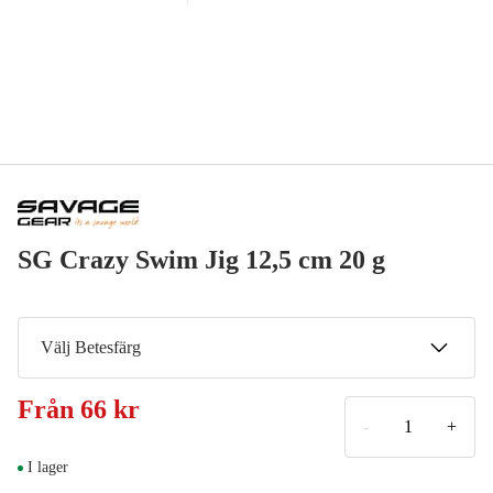
SG Crazy Swim Jig 12,5 cm 20 g
Välj Betesfärg
Yellow White
Från
66 kr
72 kr
-
+
Motor Oil
I lager
129 kr