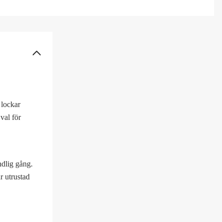
L88
nana Split
IO
 lockar
by Trout 1
val för
by Trout 2
ue Herring
ndlig gång.
r utrustad
KG
erald