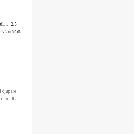
lden Shiner
ill 1–2,5
inbow Trout
s kraftfulla
sa Pantern
elt
igg
l djupare
perman
en till ett
low Firetiger