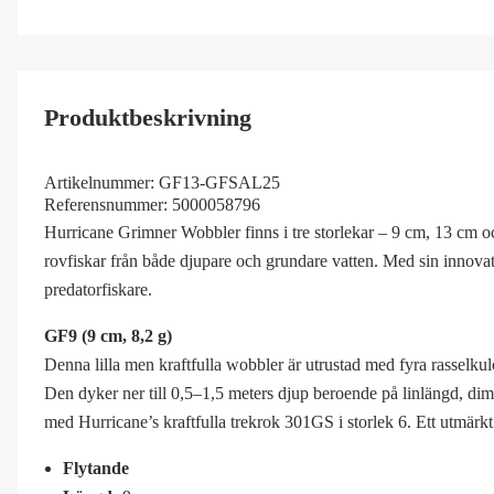
Produktbeskrivning
Artikelnummer:
GF13-GFSAL25
Referensnummer:
5000058796
Hurricane Grimner Wobbler finns i tre storlekar – 9 cm, 13 cm o
rovfiskar från både djupare och grundare vatten. Med sin innovati
predatorfiskare.
GF9 (9 cm, 8,2 g)
Denna lilla men kraftfulla wobbler är utrustad med fyra rasselkul
Den dyker ner till 0,5–1,5 meters djup beroende på linlängd, dime
med Hurricane’s kraftfulla trekrok 301GS i storlek 6. Ett utmärkt
Flytande