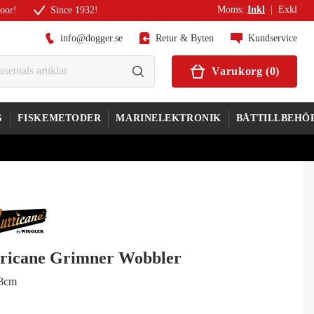
Moms
:
Inkl
|
Exkl
door!
Since 1932!
info@dogger.se
Retur & Byten
Kundservice
Varukorg
(
0
)
G
FISKEMETODER
MARINELEKTRONIK
BÅTTILLBEHÖ
ricane Grimner Wobbler
18cm