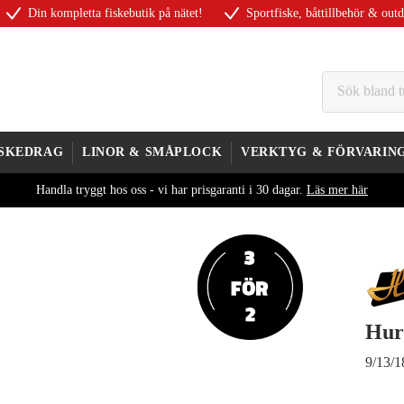
Din kompletta fiskebutik på nätet!
Sportfiske, båttillbehör & out
ISKEDRAG
LINOR & SMÅPLOCK
VERKTYG & FÖRVARIN
Handla tryggt hos oss - vi har prisgaranti i 30 dagar.
Läs mer här
Hur
9/13/