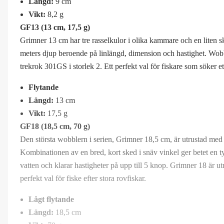
Längd:
9 cm
Vikt:
8,2 g
GF13 (13 cm, 17,5 g)
Grimner 13 cm har tre rasselkulor i olika kammare och en liten sk
meters djup beroende på linlängd, dimension och hastighet. Wobb
trekrok 301GS i storlek 2. Ett perfekt val för fiskare som söker e
Flytande
Längd:
13 cm
Vikt:
17,5 g
GF18 (18,5 cm, 70 g)
Den största wobblern i serien, Grimner 18,5 cm, är utrustad med
Kombinationen av en bred, kort sked i snäv vinkel ger betet en ty
vatten och klarar hastigheter på upp till 5 knop. Grimner 18 är utr
perfekt val för fiske efter stora rovfiskar.
Lågt flytande
Längd:
18,5 cm