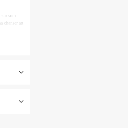
lekar som
na chanser att
6
9 cm
8.2 g
1.5 m