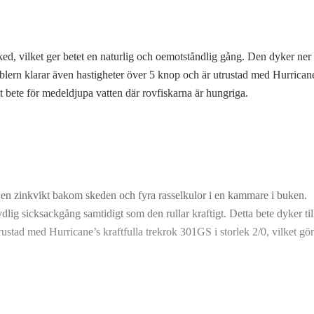
Go
ed, vilket ger betet en naturlig och oemotståndlig gång. Den dyker ner t
Ra
lern klarar även hastigheter över 5 knop och är utrustad med Hurricane’
tt bete för medeldjupa vatten där rovfiskarna är hungriga.
Ro
Sm
Sp
 en zinkvikt bakom skeden och fyra rasselkulor i en kammare i buken.
dlig sicksackgång samtidigt som den rullar kraftigt. Detta bete dyker til
Su
ustad med Hurricane’s kraftfulla trekrok 301GS i storlek 2/0, vilket gör d
Yel