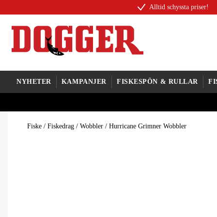
Alltid schyssta priser!
NYHETER
KAMPANJER
FISKESPÖN & RULLAR
F
Fiske
/
Fiskedrag
/
Wobbler
/
Hurricane Grimner Wobbler