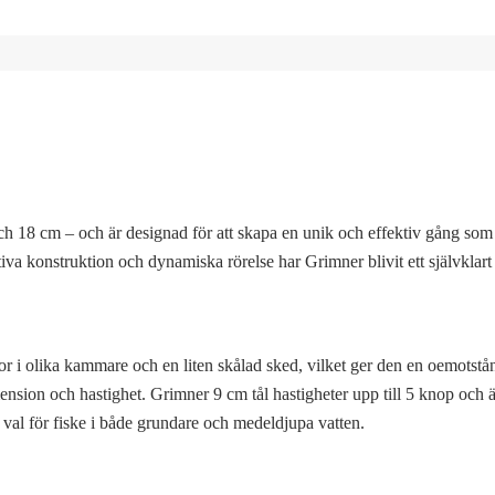
SA
Ba
XS
ch 18 cm – och är designad för att skapa en unik och effektiv gång som
Ba
va konstruktion och dynamiska rörelse har Grimner blivit ett självklart 
Ba
Bl
or i olika kammare och en liten skålad sked, vilket ger den en oemotstå
nsion och hastighet. Grimner 9 cm tål hastigheter upp till 5 knop och ä
 val för fiske i både grundare och medeldjupa vatten.
E
Em