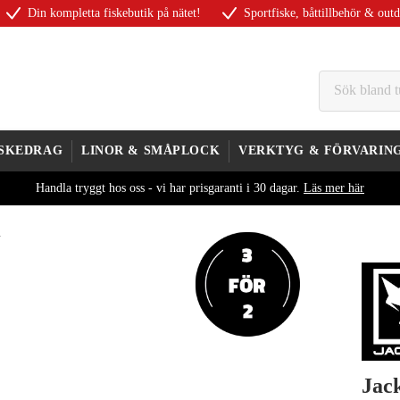
Din kompletta fiskebutik på nätet!
Sportfiske, båttillbehör & out
ISKEDRAG
LINOR & SMÅPLOCK
VERKTYG & FÖRVARIN
Handla tryggt hos oss - vi har prisgaranti i 30 dagar.
Läs mer här
m
Jac