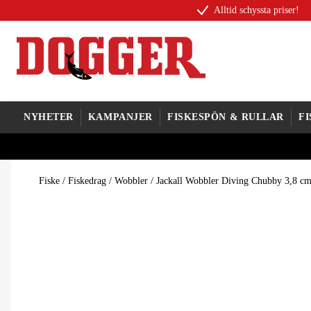
Alltid schyssta priser!
NYHETER
KAMPANJER
FISKESPÖN & RULLAR
F
Fiske
/
Fiskedrag
/
Wobbler
/
Jackall Wobbler Diving Chubby 3,8 c