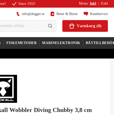
Moms
:
Inkl
|
Exkl
door!
Since 1932!
info@dogger.se
Retur & Byten
Kundservice
Varukorg
(
0
)
G
FISKEMETODER
MARINELEKTRONIK
BÅTTILLBEHÖ
kall Wobbler Diving Chubby 3,8 cm