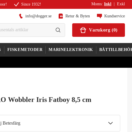
Moms
:
Inkl
|
Exkl
door!
Since 1932!
info@dogger.se
Retur & Byten
Kundservice
Varukorg
(
0
)
G
FISKEMETODER
MARINELEKTRONIK
BÅTTILLBEHÖ
O Wobbler Iris Fatboy 8,5 cm
j Betesfärg