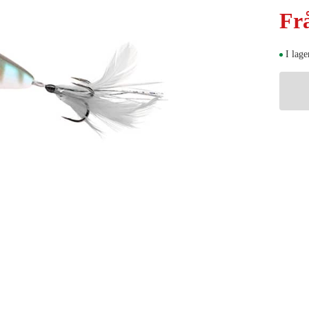
Fr
I lage