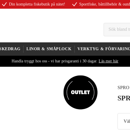
Din kompletta fiskebutik på nätet!
Sportfiske, båttillbehör & out
ISKEDRAG
LINOR & SMÅPLOCK
VERKTYG & FÖRVARIN
Handla tryggt hos oss - vi har prisgaranti i 30 dagar.
Läs mer här
SPRO
SPR
Väl