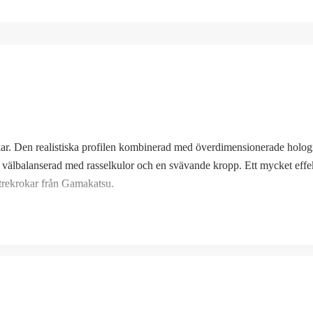
 älskar. Den realistiska profilen kombinerad med överdimensionerade holo
, välbalanserad med rasselkulor och en svävande kropp. Ett mycket effek
 trekrokar från Gamakatsu.