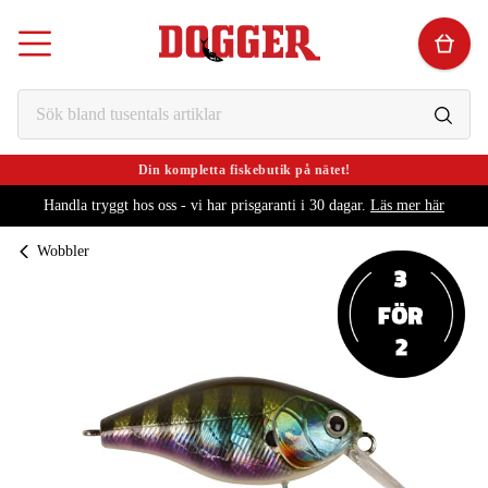
Din kompletta fiskebutik på nätet!
Handla tryggt hos oss - vi har prisgaranti i 30 dagar.
Läs mer här
Wobbler