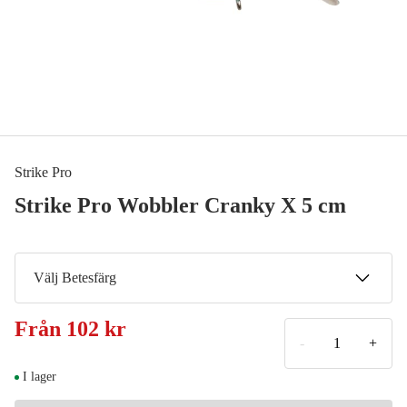
Strike Pro
Strike Pro Wobbler Cranky X 5 cm
Välj Betesfärg
Natural Perch
Från
102 kr
159 kr
-
+
Blue Silver OB
I lager
102 kr