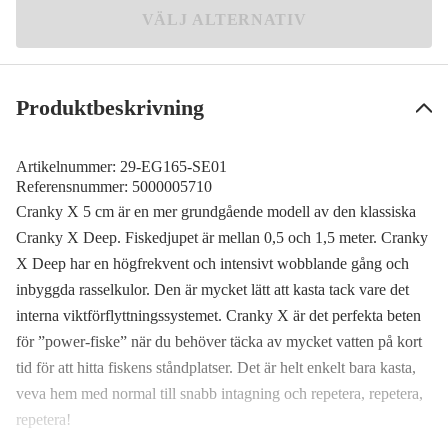
Black Silver OB
VÄLJ ALTERNATIV
159 kr
Brown Gill
Meddela mig
159 kr
Produktbeskrivning
Assassin Roach
Slutsåld
159 kr
Artikelnummer:
29-EG165-SE01
Tequila Craw
Referensnummer:
5000005710
Meddela mig
159 kr
Cranky X 5 cm är en mer grundgående modell av den klassiska
Cranky X Deep. Fiskedjupet är mellan 0,5 och 1,5 meter. Cranky
X Deep har en högfrekvent och intensivt wobblande gång och
inbyggda rasselkulor. Den är mycket lätt att kasta tack vare det
interna viktförflyttningssystemet. Cranky X är det perfekta beten
för ”power-fiske” när du behöver täcka av mycket vatten på kort
tid för att hitta fiskens ståndplatser. Det är helt enkelt bara kasta,
veva hem med normal till snabb intagning och repetera, repetera,
repetera!