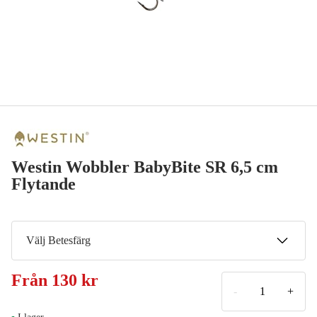
Westin Wobbler BabyBite SR 6,5 cm
Flytande
Välj Betesfärg
Bling Perch
Från
130 kr
Meddela mig
130 kr
-
+
Firetiger