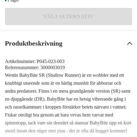
I lager
130 kr
Official Roach
VÄLJ ALTERNATIV
Meddela mig
130 kr
3D Blue Headlight
Meddela mig
130 kr
Produktbeskrivning
Steel Sardine
Meddela mig
130 kr
Artikelnummer:
P045-023-003
3D Fire Craw
Referensnummer:
3000003019
130 kr
Westin BabyBite SR (Shallow Runner) är en wobbler med ett
knubbigt utseende som är en härlig munsbit för abborrar och
andra predatorer. Finns i en mera grundgående version (SR) samt
en djupgående (DR). BabyBite har en hetsig vibrerande gång i
och rasselkammare i kroppen förstärker betets närvaro i vattnet.
Fiskar otroligt bra genom att bara vevas hem varvat med
spinnstopp, tack vare sin densitet så stannar BabyBite upp en kort
stund innan den stiger mot ytan - det är ofta då hugget kommer!