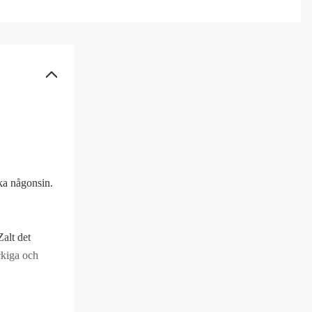
eden
re Perch
een Pike
ssborren
ka någonsin.
itmört
alt
Zalt det
ckiga och
ddan
erstripe