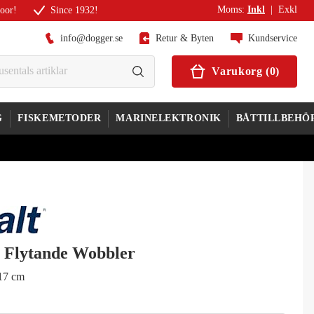
Moms
:
Inkl
|
Exkl
door!
Since 1932!
info@dogger.se
Retur & Byten
Kundservice
Varukorg
(
0
)
G
FISKEMETODER
MARINELEKTRONIK
BÅTTILLBEHÖ
t Flytande Wobbler
17 cm