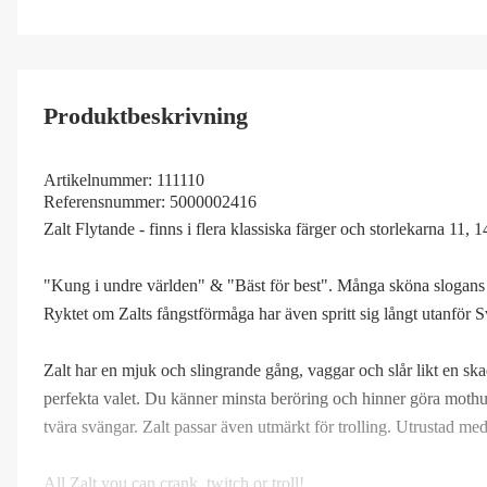
Produktbeskrivning
Artikelnummer:
111110
Referensnummer:
5000002416
Zalt Flytande - finns i flera klassiska färger och storlekarna 11, 
"Kung i undre världen" & "Bäst för best". Många sköna slogans 
Ryktet om Zalts fångstförmåga har även spritt sig långt utanför S
Zalt har en mjuk och slingrande gång, vaggar och slår likt en skadad
perfekta valet. Du känner minsta beröring och hinner göra mothug
tvära svängar. Zalt passar även utmärkt för trolling. Utrustad 
All Zalt you can crank, twitch or troll!