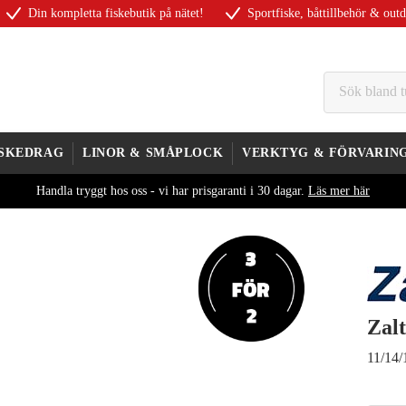
Din kompletta fiskebutik på nätet!
Sportfiske, båttillbehör & out
ISKEDRAG
LINOR & SMÅPLOCK
VERKTYG & FÖRVARIN
Handla tryggt hos oss - vi har prisgaranti i 30 dagar.
Läs mer här
Zal
11/14/