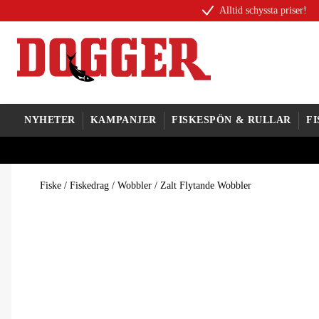
Alltid schyssta priser!
NYHETER
KAMPANJER
FISKESPÖN & RULLAR
F
Fiske
/
Fiskedrag
/
Wobbler
/
Zalt Flytande Wobbler