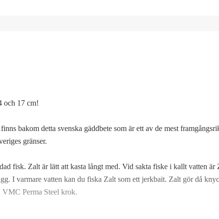
Sw
Fi
Gr
14 och 17 cm!
Mo
finns bakom detta svenska gäddbete som är ett av de mest framgångsri
Sk
veriges gränser.
Urz
 fisk. Zalt är lätt att kasta långt med. Vid sakta fiske i kallt vatten är 
g. I varmare vatten kan du fiska Zalt som ett jerkbait. Zalt gör då kny
Gä
med VMC Perma Steel krok.
Tig