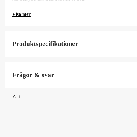
Visa mer
Produktspecifikationer
Simdjup, min
Frågor & svar
Fiskart
Flytegenskap
Zalt