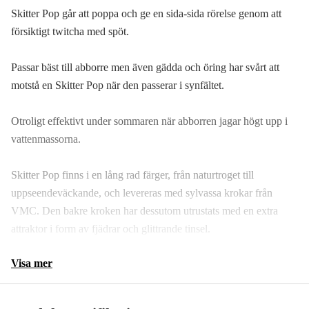
Skitter Pop går att poppa och ge en sida-sida rörelse genom att
Striped Hot Blue
försiktigt twitcha med spöt.
Silver
Passar bäst till abborre men även gädda och öring har svårt att
motstå en Skitter Pop när den passerar i synfältet.
Black
Otroligt effektivt under sommaren när abborren jagar högt upp i
vattenmassorna.
Skitter Pop finns i en lång rad färger, från naturtroget till
uppseendeväckande, och levereras med sylvassa krokar från
VMC. Den bakre kroken har dessutom utrustats med en extra
attraktor i form av fjädrar och glittrande tinsel.
Visa mer