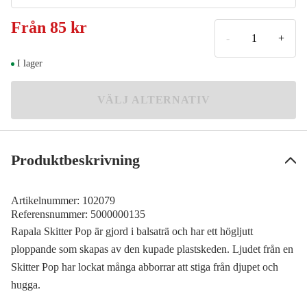
7 cm
Från
85 kr
Chrome
-
+
9 cm
I lager
Firetiger
VÄLJ ALTERNATIV
Gold Chrome
Silver Blue
Produktbeskrivning
Steel Gold Fluo Red
Artikelnummer:
102079
Referensnummer:
5000000135
Lime Frog
Rapala Skitter Pop är gjord i balsaträ och har ett högljutt
ploppande som skapas av den kupade plastskeden. Ljudet från en
Live Field Mouse
Skitter Pop har lockat många abborrar att stiga från djupet och
hugga.
Striped Grey Shiner