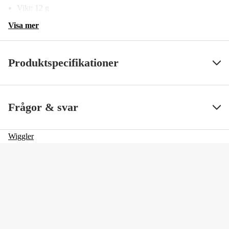
Vikt: 12 g
Visa mer
Produktspecifikationer
Fiskart
Gädda
Visa mindre
Frågor & svar
Vasskydd
no
Wiggler