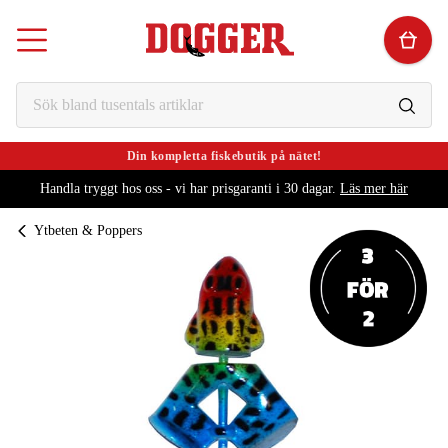
Din kompletta fiskebutik på nätet!
Handla tryggt hos oss - vi har prisgaranti i 30 dagar.
Läs mer här
Ytbeten & Poppers