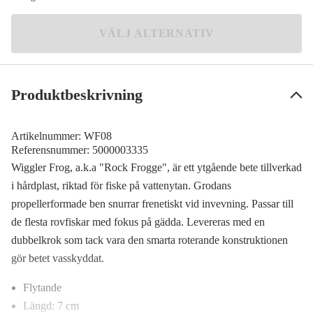
44 kr
Grön/Grön/Svart
VÄLJ ALTERNATIV
59 kr
Black/Orange
59 kr
Produktbeskrivning
Gul/Svart
59 kr
Artikelnummer:
WF08
Röd
Referensnummer:
5000003335
59 kr
Wiggler Frog, a.k.a "Rock Frogge", är ett ytgående bete tillverkad
i hårdplast, riktad för fiske på vattenytan. Grodans
Röd/Svart
34 kr
propellerformade ben snurrar frenetiskt vid invevning. Passar till
de flesta rovfiskar med fokus på gädda. Levereras med en
Grey
dubbelkrok som tack vara den smarta roterande konstruktionen
32 kr
gör betet vasskyddat.
Flytande
Längd: 7 cm