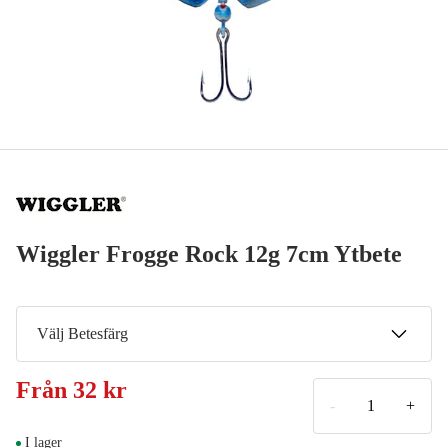
Wiggler Frogge Rock 12g 7cm Ytbete
Välj Betesfärg
Regnbåge
Från
32 kr
59 kr
-
+
Blå
I lager