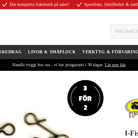
Din kompletta fiskebutik på nätet!
Sportfiske, båttillbehör & out
ISKEDRAG
LINOR & SMÅPLOCK
VERKTYG & FÖRVARIN
Handla tryggt hos oss - vi har prisgaranti i 30 dagar.
Läs mer här
I-Fi