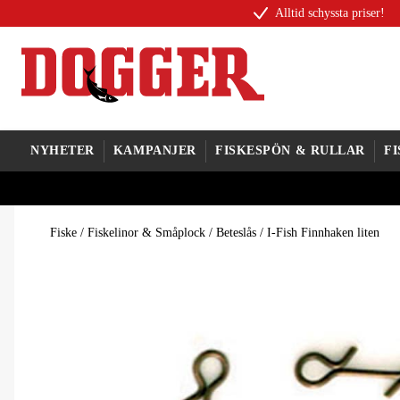
Alltid schyssta priser!
NYHETER
KAMPANJER
FISKESPÖN & RULLAR
F
Fiske
/
Fiskelinor & Småplock
/
Beteslås
/
I-Fish Finnhaken liten