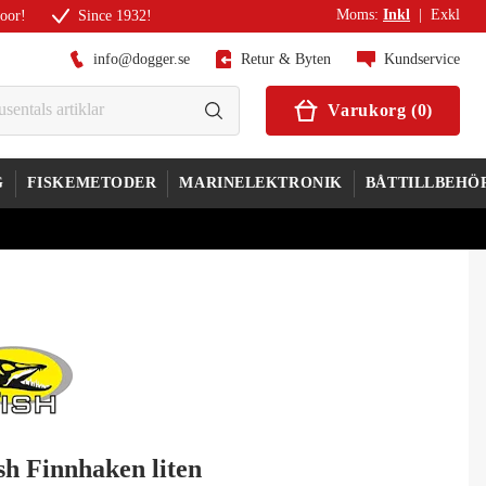
Moms
:
Inkl
|
Exkl
door!
Since 1932!
info@dogger.se
Retur & Byten
Kundservice
Varukorg
(
0
)
G
FISKEMETODER
MARINELEKTRONIK
BÅTTILLBEHÖ
sh Finnhaken liten