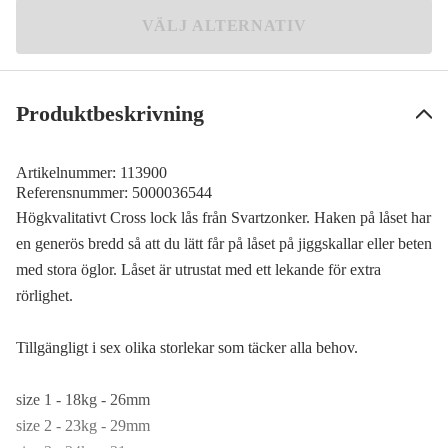
3
VÄLJ ALTERNATIV
29 kr
4
25 kr
Produktbeskrivning
5
22 kr
Artikelnummer:
113900
6
Referensnummer:
5000036544
32 kr
Högkvalitativt Cross lock lås från Svartzonker. Haken på låset har
en generös bredd så att du lätt får på låset på jiggskallar eller beten
med stora öglor. Låset är utrustat med ett lekande för extra
rörlighet.
Tillgängligt i sex olika storlekar som täcker alla behov.
size 1 - 18kg - 26mm
size 2 - 23kg - 29mm