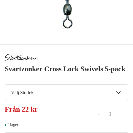
Svartzonker Cross Lock Swivels 5-pack
Välj Storlek
1
Från
22 kr
32 kr
-
+
2
I lager
29 kr